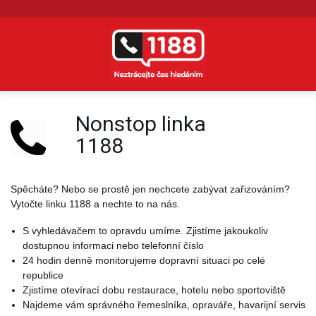
Přejít k hlavnímu obsahu
Nonstop linka
1188
Spěcháte? Nebo se prostě jen nechcete zabývat zařizováním?
Vytočte linku 1188 a nechte to na nás.
S vyhledávačem to opravdu umíme. Zjistíme jakoukoliv
dostupnou informaci nebo telefonní číslo
24 hodin denně monitorujeme dopravní situaci po celé
republice
Zjistíme otevírací dobu restaurace, hotelu nebo sportoviště
Najdeme vám správného řemeslníka, opraváře, havarijní servis